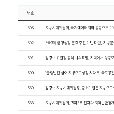
번호
593
지방시대위원회, 국가데이터처와 공동으로 20
592
5극3특 균형성장 본격 추진 기반 마련, '지방
591
김경수 위원장 공식 사의표명, 지역에서 성공모
590
"균형발전 넘어 지방주도성장 시대로, 국토공
589
김경수 지방시대위원장, 중소기업은 지방주도성
588
지방시대위원회, "5극3특 전략과 지역순환경